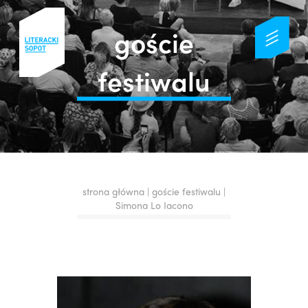
goście
festiwalu
strona główna
|
goście festiwalu
|
Simona Lo Iacono